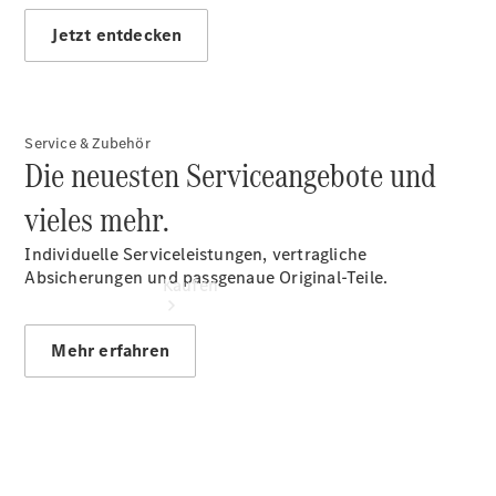
vereinbaren
Tel: +49 471
Jetzt entdecken
1880
Service & Zubehör
Die neuesten Serviceangebote und
vieles mehr.
Individuelle Serviceleistungen, vertragliche
Absicherungen und passgenaue Original-Teile.
Kaufen
Mehr erfahren
Übersicht
Junge