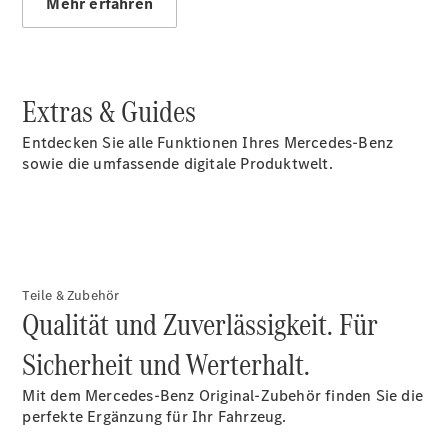
Mehr erfahren
Übersicht
Kontakt
Extras & Guides
Entdecken Sie alle Funktionen Ihres Mercedes-Benz
sowie die umfassende digitale Produktwelt.
Ansprechpartner
Kontaktformular
Unternehmens
News
Events
Elektromobilität
Teile & Zubehör
Unternehmensinformationen
Qualität und Zuverlässigkeit. Für
Karriere
Sicherheit und Werterhalt.
Mit dem Mercedes-Benz Original-Zubehör finden Sie die
perfekte Ergänzung für Ihr Fahrzeug.